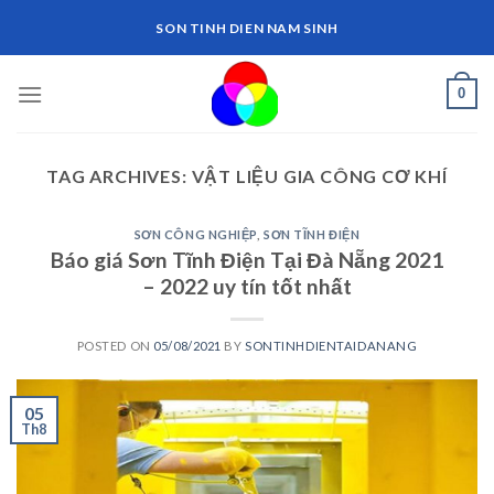
Skip
SON TINH DIEN NAM SINH
to
content
0
TAG ARCHIVES:
VẬT LIỆU GIA CÔNG CƠ KHÍ
SƠN CÔNG NGHIỆP
,
SƠN TĨNH ĐIỆN
Báo giá Sơn Tĩnh Điện Tại Đà Nẵng 2021
– 2022 uy tín tốt nhất
POSTED ON
05/08/2021
BY
SONTINHDIENTAIDANANG
05
Th8