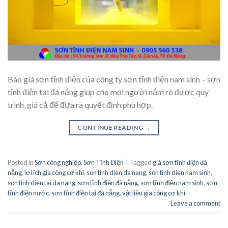
Báo giá sơn tĩnh điện của công ty sơn tĩnh điện nam sinh – sơn
tĩnh điện tại đà nẵng giúp cho mọi người nắm rõ được quy
trình, giá cả để đưa ra quyết định phù hợp.
CONTINUE READING
→
Posted in
Sơn công nghiệp
,
Sơn Tĩnh Điện
|
Tagged
giá sơn tĩnh điện đà
nẵng
,
lợi ích gia công cơ khí
,
son tinh dien da nang
,
son tinh dien nam sinh
,
son tinh dien tai da nang
,
sơn tĩnh điện đà nẵng
,
sơn tĩnh điện nam sinh
,
sơn
tĩnh điện nước
,
sơn tĩnh điện tại đà nẵng
,
vật liệu gia công cơ khí
Leave a comment