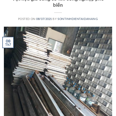
biến
POSTED ON
08/07/2021
BY
SONTINHDIENTAIDANANG
08
Th7