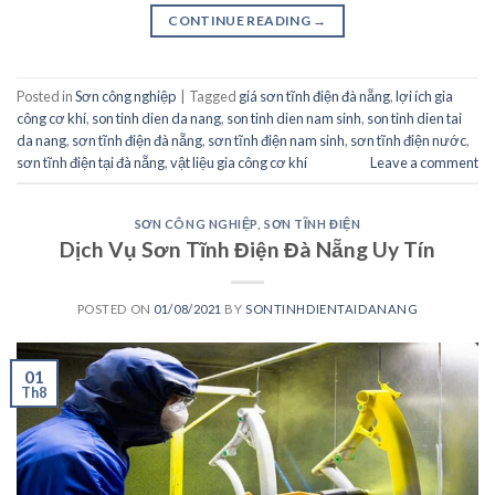
CONTINUE READING
→
Posted in
Sơn công nghiệp
|
Tagged
giá sơn tĩnh điện đà nẵng
,
lợi ích gia
công cơ khí
,
son tinh dien da nang
,
son tinh dien nam sinh
,
son tinh dien tai
da nang
,
sơn tĩnh điện đà nẵng
,
sơn tĩnh điện nam sinh
,
sơn tĩnh điện nước
,
sơn tĩnh điện tại đà nẵng
,
vật liệu gia công cơ khí
Leave a comment
SƠN CÔNG NGHIỆP
,
SƠN TĨNH ĐIỆN
Dịch Vụ Sơn Tĩnh Điện Đà Nẵng Uy Tín
POSTED ON
01/08/2021
BY
SONTINHDIENTAIDANANG
01
Th8