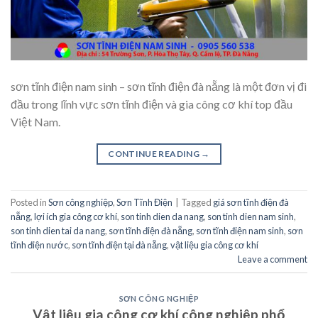
sơn tĩnh điện nam sinh – sơn tĩnh điện đà nẵng là một đơn vị đi
đầu trong lĩnh vực sơn tĩnh điện và gia công cơ khí top đầu
Việt Nam.
CONTINUE READING
→
Posted in
Sơn công nghiệp
,
Sơn Tĩnh Điện
|
Tagged
giá sơn tĩnh điện đà
nẵng
,
lợi ích gia công cơ khí
,
son tinh dien da nang
,
son tinh dien nam sinh
,
son tinh dien tai da nang
,
sơn tĩnh điện đà nẵng
,
sơn tĩnh điện nam sinh
,
sơn
tĩnh điện nước
,
sơn tĩnh điện tại đà nẵng
,
vật liệu gia công cơ khí
Leave a comment
SƠN CÔNG NGHIỆP
Vật liệu gia công cơ khí công nghiệp phổ