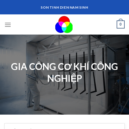
Skip
SON TINH DIEN NAM SINH
to
content
0
GIA CÔNG CƠ KHÍ CÔNG
NGHIỆP