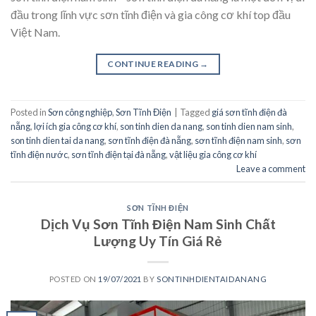
đầu trong lĩnh vực sơn tĩnh điện và gia công cơ khí top đầu
Việt Nam.
CONTINUE READING
→
Posted in
Sơn công nghiệp
,
Sơn Tĩnh Điện
|
Tagged
giá sơn tĩnh điện đà
nẵng
,
lợi ích gia công cơ khí
,
son tinh dien da nang
,
son tinh dien nam sinh
,
son tinh dien tai da nang
,
sơn tĩnh điện đà nẵng
,
sơn tĩnh điện nam sinh
,
sơn
tĩnh điện nước
,
sơn tĩnh điện tại đà nẵng
,
vật liệu gia công cơ khí
Leave a comment
SƠN TĨNH ĐIỆN
Dịch Vụ Sơn Tĩnh Điện Nam Sinh Chất
Lượng Uy Tín Giá Rẻ
POSTED ON
19/07/2021
BY
SONTINHDIENTAIDANANG