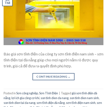
Th8
Báo giá sơn tĩnh điện của công ty sơn tĩnh điện nam sinh – sơn
tĩnh điện tại đà nẵng giúp cho mọi người nắm rõ được quy
trình, giá cả để đưa ra quyết định phù hợp.
CONTINUE READING
→
Posted in
Sơn công nghiệp
,
Sơn Tĩnh Điện
|
Tagged
giá sơn tĩnh điện đà
nẵng
,
lợi ích gia công cơ khí
,
son tinh dien da nang
,
son tinh dien nam sinh
,
son tinh dien tai da nang
,
sơn tĩnh điện đà nẵng
,
sơn tĩnh điện nam sinh
,
sơn