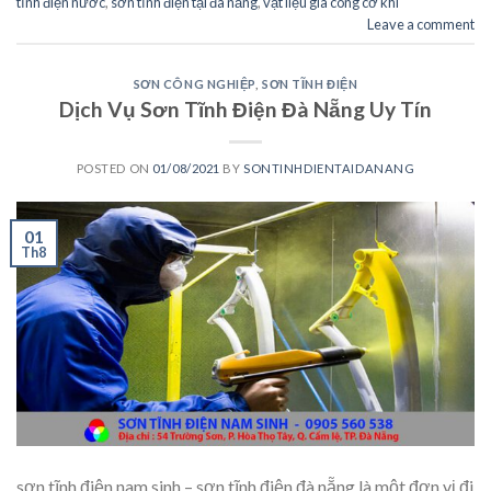
tĩnh điện nước
,
sơn tĩnh điện tại đà nẵng
,
vật liệu gia công cơ khí
Leave a comment
SƠN CÔNG NGHIỆP
,
SƠN TĨNH ĐIỆN
Dịch Vụ Sơn Tĩnh Điện Đà Nẵng Uy Tín
POSTED ON
01/08/2021
BY
SONTINHDIENTAIDANANG
01
Th8
sơn tĩnh điện nam sinh – sơn tĩnh điện đà nẵng là một đơn vị đi