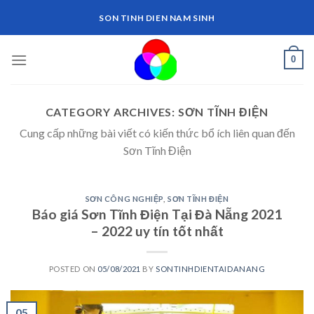
Skip
SON TINH DIEN NAM SINH
to
content
0
CATEGORY ARCHIVES:
SƠN TĨNH ĐIỆN
Cung cấp những bài viết có kiến thức bổ ích liên quan đến
Sơn Tĩnh Điện
SƠN CÔNG NGHIỆP
,
SƠN TĨNH ĐIỆN
Báo giá Sơn Tĩnh Điện Tại Đà Nẵng 2021
– 2022 uy tín tốt nhất
POSTED ON
05/08/2021
BY
SONTINHDIENTAIDANANG
05