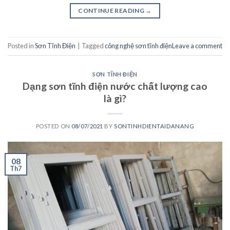
CONTINUE READING
→
Posted in
Sơn Tĩnh Điện
|
Tagged
công nghệ sơn tĩnh điện
Leave a comment
SƠN TĨNH ĐIỆN
Dạng sơn tĩnh điện nước chất lượng cao
là gì?
POSTED ON
08/07/2021
BY
SONTINHDIENTAIDANANG
08
Th7