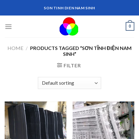
Skip
SON TINH DIEN NAM SINH
to
content
0
HOME
/
PRODUCTS TAGGED “SƠN TĨNH ĐIỆN NAM
SINH”
FILTER