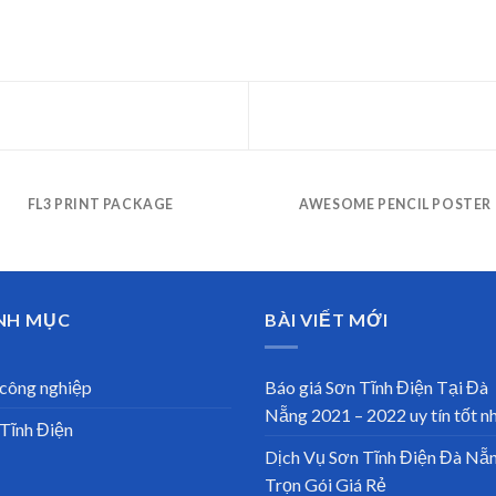
FL3 PRINT PACKAGE
AWESOME PENCIL POSTER
NH MỤC
BÀI VIẾT MỚI
công nghiệp
Báo giá Sơn Tĩnh Điện Tại Đà
Nẵng 2021 – 2022 uy tín tốt n
Tĩnh Điện
Dịch Vụ Sơn Tĩnh Điện Đà Nẵ
Trọn Gói Giá Rẻ