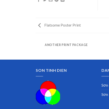
Flatsome Poster Print
AZINE
ANOTHER PRINT PACKAGE
SON TINH DIEN
DA
Sơn 
Sơn 