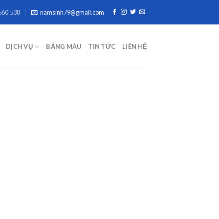
560 538
namsinh79@gmail.com
DỊCH VỤ
BẢNG MÀU
TIN TỨC
LIÊN HỆ